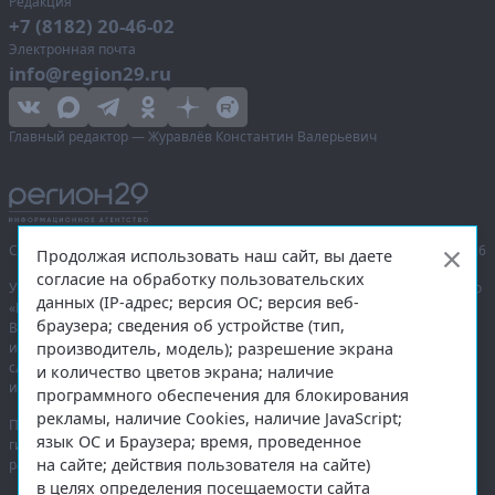
Редакция
+7 (8182) 20-46-02
Электронная почта
info@region29.ru
Главный редактор — Журавлёв Константин Валерьевич
Сетевое издание «Информационное агентство Регион 29»,
© 2016–2026
Продолжая использовать наш сайт, вы даете
согласие на обработку пользовательских
Учредитель — общество с ограниченной ответственностью «Агентство
данных (IP-адрес; версия ОС; версия веб-
«Правда Севера».
браузера; сведения об устройстве (тип,
Выписка из реестра зарегистрированных средств массовой
производитель, модель); разрешение экрана
информации:
ЭЛ № ФС 77-74226
от 09.11.2018 выдано Федеральной
службой по надзору в сфере связи, информационных технологий
и количество цветов экрана; наличие
и массовых коммуникаций (Роскомнадзор).
программного обеспечения для блокирования
рекламы, наличие Cookies, наличие JavaScript;
При полном или частичном использовании любых материалов
язык ОС и Браузера; время, проведенное
гиперссылка на
region29.ru
обязательна. Копирование материалов без
на сайте; действия пользователя на сайте)
разрешения администрации сайта запрещено.
в целях определения посещаемости сайта