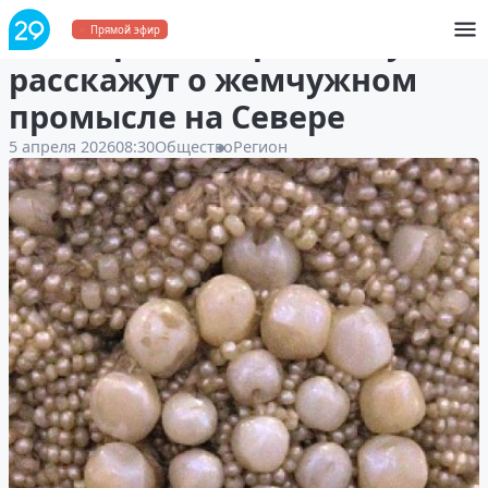
В Северном морском музее
Прямой эфир
расскажут о жемчужном
промысле на Севере
5 апреля 2026
08:30
Общество
Регион