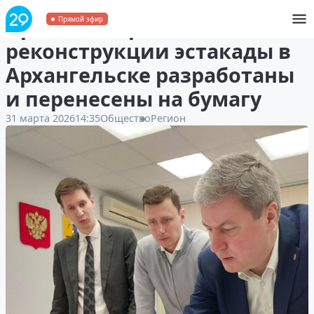
Проектные решения по
Прямой эфир
реконструкции эстакады в
Архангельске разработаны
и перенесены на бумагу
31 марта 2026
14:35
Общество
Регион