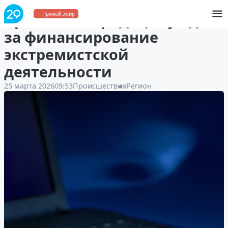
Архангелогородец осуждён
Прямой эфир
за финансирование
экстремистской
деятельности
25 марта 2026
09:53
Происшествия
Регион