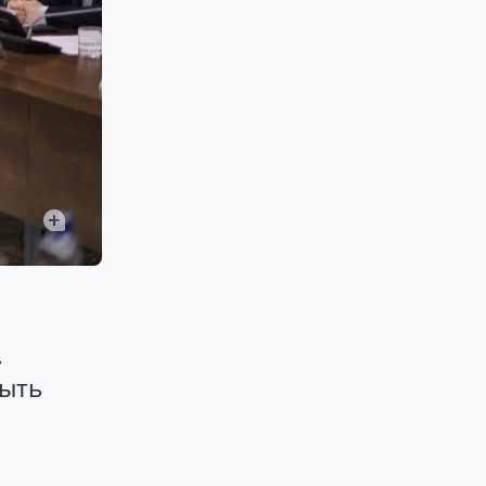
,
быть