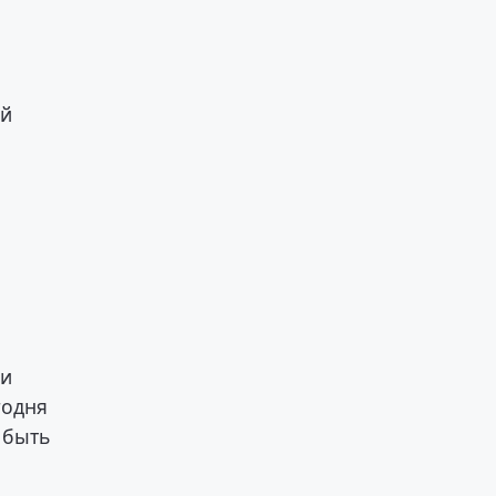
ой
ти
годня
 быть