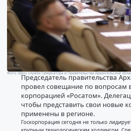
Фото: пресс-служба Губернатора и Правительства Архангельской обла
Председатель правительства Арх
провел совещание по вопросам 
корпорацией «Росатом». Делегац
чтобы представить свои новые к
применены в регионе.
Госкорпорация сегодня не только лидирует
крупным технологическим холдингом. Ср