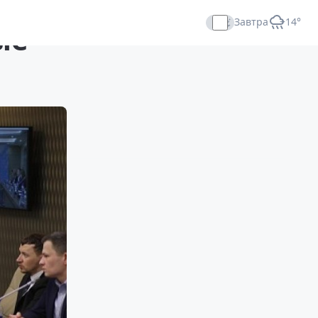
Завтра
+14°
ые
Прямой эфир