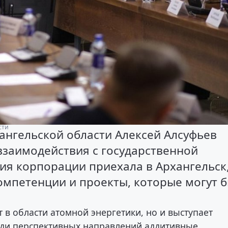
сти
ангельской области Алексей Алсуфьев
взаимодействия с государственной
ия корпорации приехала в Архангельск
омпетенции и проекты, которые могут 
 в области атомной энергетики, но и выступает
еди перспективных направлений аддитивные