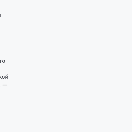
й
го
кой
, —