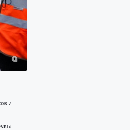
сов и
оекта