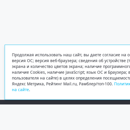
Продолжая использовать наш сайт, вы даете согласие на о
версия ОС; версия веб-браузера; сведения об устройстве (
экрана и количество цветов экрана; наличие программно
наличие Cookies, наличие JavaScript; язык ОС и Браузера;
пользователя на сайте) в целях определения посещаемост
Яндекс Метрика, Рейтинг Mail.ru, Рамблер/топ-100.
Политик
на сайте
.
Редакция
Электронная почта
+7 (8182) 20-46-02
info@region29.ru