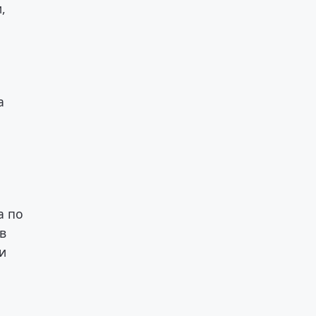
,
а
а по
в
и