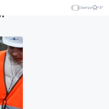
Завтра
+18°
й
Прямой эфир