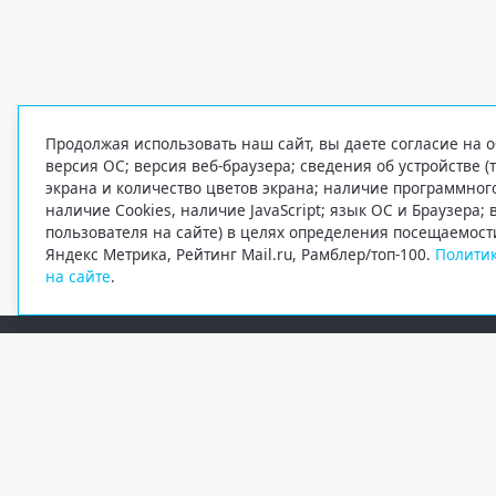
Продолжая использовать наш сайт, вы даете согласие на о
версия ОС; версия веб-браузера; сведения об устройстве (
экрана и количество цветов экрана; наличие программно
наличие Cookies, наличие JavaScript; язык ОС и Браузера;
пользователя на сайте) в целях определения посещаемост
Яндекс Метрика, Рейтинг Mail.ru, Рамблер/топ-100.
Политик
на сайте
.
Редакция
Электронная почта
+7 (8182) 20-46-02
info@region29.ru
Главный редактор — Журавлёв Константин Валерьевич