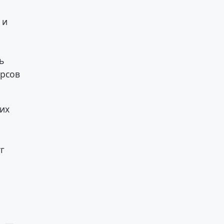
 и
ь
урсов
 их
уг
. —