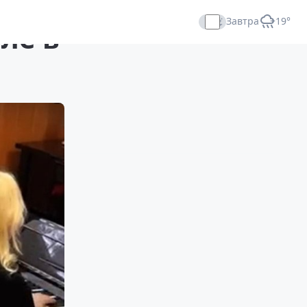
Завтра
+19°
ле в
Прямой эфир