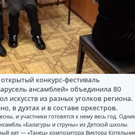
й открытый конкурс-фестиваль
Карусель ансамблей» объединила 80
ол искусств из разных уголков региона.
, в дуэтах и в составе оркестров.
сны, и участники готовятся к нему весь год. Одни
ансамбль «Балагуры и струны» из Детской школы
вный хит — «Танец» композитора Виктора Котельни