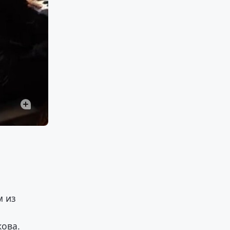
м из
кова.