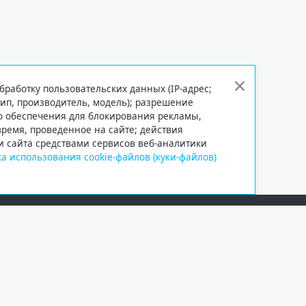
бработку пользовательских данных (IP-адрес;
тип, производитель, модель); разрешение
го обеспечения для блокирования рекламы,
 время, проведенное на сайте; действия
и сайта средствами сервисов веб-аналитики
а использования cookie-файлов (куки-файлов)
Сетевое издание «Информационно
Учредитель — общество с ограни