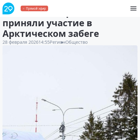
Более 500 спортсменов
Прямой эфир
приняли участие в
Арктическом забеге
28 февраля 2026
14:55
Регион
Общество