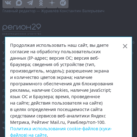
Главный редактор — Журавлёв Константин Валерьевич
Сетевое издание «Информационное агентство Регион 29»,
© 2016–2026
Продолжая использовать наш сайт, вы даете
согласие на обработку пользовательских
Учредитель — общество с ограниченной ответственностью «Агентство
данных (IP-адрес; версия ОС; версия веб-
«Правда Севера».
Выписка из реестра зарегистрированных средств массовой
браузера; сведения об устройстве (тип,
информации:
ЭЛ № ФС 77-74226
от 09.11.2018 выдано Федеральной
производитель, модель); разрешение экрана
службой по надзору в сфере связи, информационных технологий
и количество цветов экрана; наличие
и массовых коммуникаций (Роскомнадзор).
программного обеспечения для блокирования
рекламы, наличие Cookies, наличие JavaScript;
При полном или частичном использовании любых материалов
язык ОС и Браузера; время, проведенное
гиперссылка на
region29.ru
обязательна. Копирование материалов без
разрешения администрации сайта запрещено.
на сайте; действия пользователя на сайте)
в целях определения посещаемости сайта
Правовая информация
.
средствами сервисов веб-аналитики Яндекс
Метрика, Рейтинг Mail.ru, Рамблер/топ-100.
На информационном ресурсе применяются
рекомендательные
технологии
.
Политика использования cookie-файлов (куки-
файлов) на сайте
.