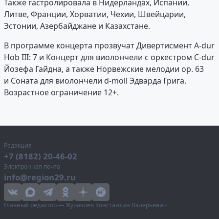
Также гастролировала в Нидерландах, Испании,
Литве, Франции, Хорватии, Чехии, Швейцарии,
Эстонии, Азербайджане и Казахстане.
В программе концерта прозвучат Дивертисмент A-dur
Hob III: 7 и Концерт для виолончели с оркестром C-dur
Йозефа Гайдна, а также Норвежские мелодии ор. 63
и Соната для виолончели d-moll Эдварда Грига.
Возрастное ограничение 12+.
Редакция
+7 (8182) 20-46-02
Электронная почта
info@region29.ru
Главный редактор — Журавлёв Константин Валерьевич