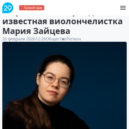
В Архангельск приедет
Прямой эфир
известная виолончелистка
Мария Зайцева
20 февраля 2026
12:26
Общество
Регион