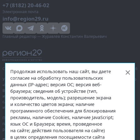
+7 (8182) 20-46-02
Электронная почта
info@region29.ru
Главный редактор — Журавлёв Константин Валерьевич
Сетевое издание «Информационное агентство Регион 29»,
© 2016–2026
Продолжая использовать наш сайт, вы даете
согласие на обработку пользовательских
Учредитель — общество с ограниченной ответственностью «Агентство
данных (IP-адрес; версия ОС; версия веб-
«Правда Севера».
Выписка из реестра зарегистрированных средств массовой
браузера; сведения об устройстве (тип,
информации:
ЭЛ № ФС 77-74226
от 09.11.2018 выдано Федеральной
производитель, модель); разрешение экрана
службой по надзору в сфере связи, информационных технологий
и количество цветов экрана; наличие
и массовых коммуникаций (Роскомнадзор).
программного обеспечения для блокирования
рекламы, наличие Cookies, наличие JavaScript;
При полном или частичном использовании любых материалов
язык ОС и Браузера; время, проведенное
гиперссылка на
region29.ru
обязательна. Копирование материалов без
разрешения администрации сайта запрещено.
на сайте; действия пользователя на сайте)
в целях определения посещаемости сайта
Правовая информация
.