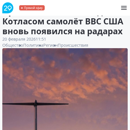
Пропавший в небе над
Прямой эфир
Котласом самолёт ВВС США
вновь появился на радарах
20 февраля 2026
11:51
Общество
Политика
Регион
Происшествия