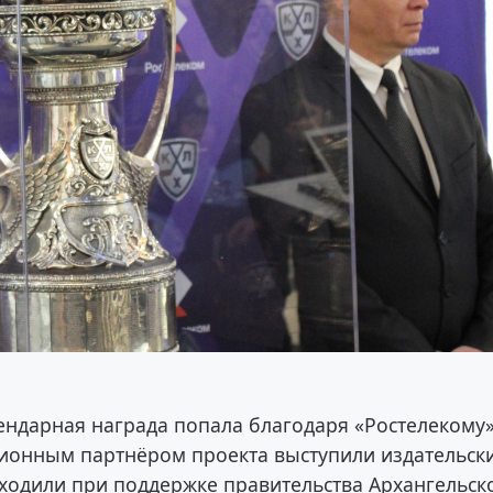
ендарная награда попала благодаря «Ростелекому
ционным партнёром проекта выступили издательск
ходили при поддержке правительства Архангельск