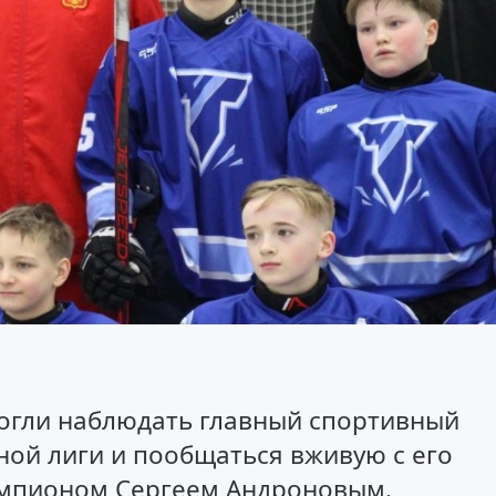
могли наблюдать главный спортивный
ой лиги и пообщаться вживую с его
мпионом Сергеем Андроновым.