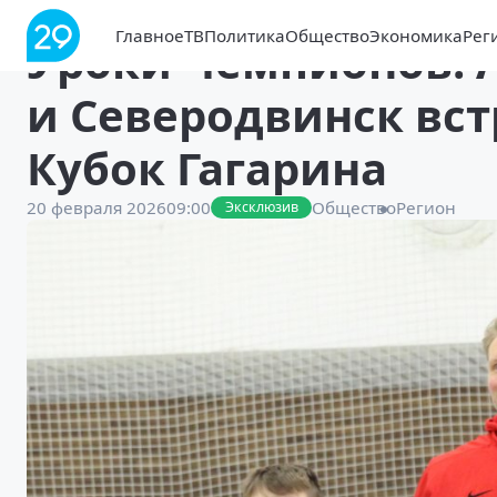
Главное
ТВ
Политика
Общество
Экономика
Рег
Уроки Чемпионов: 
и Северодвинск вс
Кубок Гагарина
20 февраля 2026
09:00
Общество
Регион
Эксклюзив