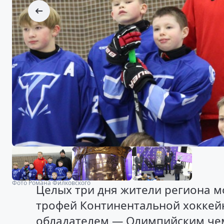
Фото Романа Филковского
Целых три дня жители региона 
трофей Континентальной хоккейн
обладателем — Олимпийским че