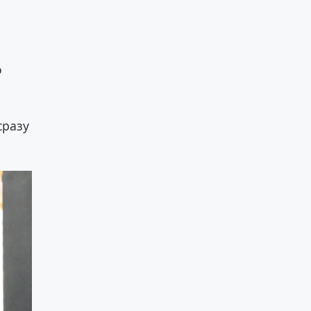
о
сразу