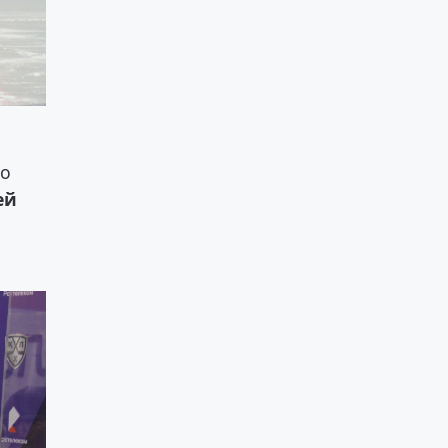
го
ей