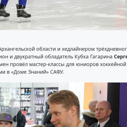
рхангельской области и хедлайнером трёхдневно
ион и двукратный обладатель Кубка Гагарина
Серг
мен провёл мастер-классы для юниоров хоккейной
ми в «Доме Знаний» САФУ.