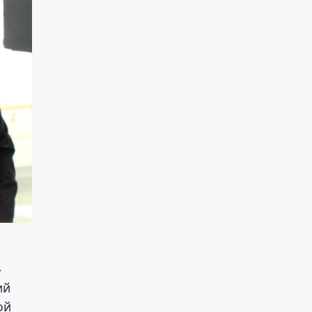
»
ий
ой