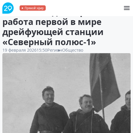
88 лет назад завершилась
Прямой эфир
работа первой в мире
дрейфующей станции
«Северный полюс-1»
19 февраля 2026
15:50
Регион
Общество