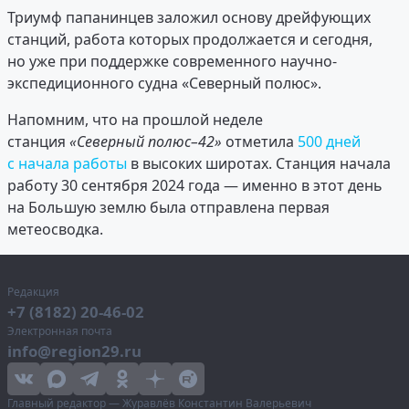
Триумф папанинцев заложил основу дрейфующих
станций, работа которых продолжается и сегодня,
но уже при поддержке современного научно-
экспедиционного судна «Северный полюс».
Напомним, что на прошлой неделе
станция
«Северный полюс–42»
отметила
500 дней
с начала работы
в высоких широтах. Станция начала
работу 30 сентября 2024 года — именно в этот день
на Большую землю была отправлена первая
метеосводка.
Редакция
+7 (8182) 20-46-02
Электронная почта
info@region29.ru
Главный редактор — Журавлёв Константин Валерьевич