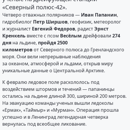
«Северный полюс-42».
Четверо отважных полярников —
Иван Папанин
,
гидробиолог
Петр Ширшов
, геофизик, метеоролог
и журналист
Евгений Федоров
, радист
Эрнст
Кренкель
вместе с псом
Весёлым
дрейфовали
274
дня
на льдине,
пройдя 2500
километров
от Северного полюса до Гренландского
моря. Они вели непрерывные наблюдения
за океаном, атмосферой и льдами, открыв миру
уникальные данные о Центральной Арктике.
К февралю ледовое поле раскололось под
воздействием штормов и течений — папанинцы
остались на льдине длиной 300, шириной 200 метров.
На эвакуацию команды ученых вышли ледоколы
«Ермак», «Таймыр» и «Мурман». Операция прошла
успешно и в Ленинград легендарная четверка
вернулась под всеобщее ликование.