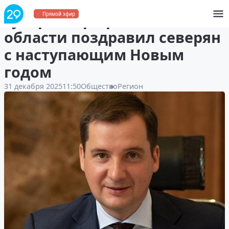
Губернатор Архангельской
Прямой эфир
области поздравил северян
с наступающим Новым
годом
31 декабря 2025
11:50
Общество
Регион