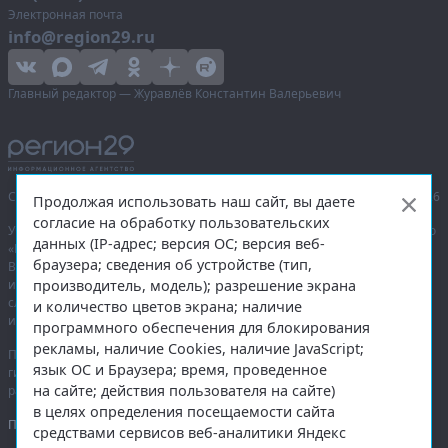
Электронная почта
info@region29.ru
Главный редактор — Журавлёв Константин Валерьевич
Сетевое издание «Информационное агентство Регион 29»,
© 2016–2026
Продолжая использовать наш сайт, вы даете
согласие на обработку пользовательских
Учредитель — общество с ограниченной ответственностью «Агентство
данных (IP-адрес; версия ОС; версия веб-
«Правда Севера».
браузера; сведения об устройстве (тип,
Выписка из реестра зарегистрированных средств массовой
производитель, модель); разрешение экрана
информации:
ЭЛ № ФС 77-74226
от 09.11.2018 выдано Федеральной
службой по надзору в сфере связи, информационных технологий
и количество цветов экрана; наличие
и массовых коммуникаций (Роскомнадзор).
программного обеспечения для блокирования
рекламы, наличие Cookies, наличие JavaScript;
При полном или частичном использовании любых материалов
язык ОС и Браузера; время, проведенное
гиперссылка на
region29.ru
обязательна. Копирование материалов без
на сайте; действия пользователя на сайте)
разрешения администрации сайта запрещено.
в целях определения посещаемости сайта
Правовая информация
.
средствами сервисов веб-аналитики Яндекс