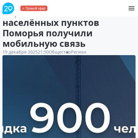
Еще пять малых
Прямой эфир
населённых пунктов
Поморья получили
мобильную связь
19 декабря 2025
21:50
Общество
Регион