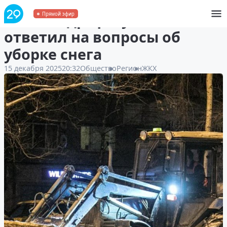
Александр Цыбульский
Прямой эфир
ответил на вопросы об
уборке снега
15 декабря 2025
20:32
Общество
Регион
ЖКХ