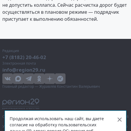
не допустить коллапса. Сейчас расчистка дорог будет
осуществляться в плановом режиме — подрядчик
приступает к выполнению обязанностей.
Редакция
+7 (8182) 20-46-02
Электронная почта
info@region29.ru
Главный редактор — Журавлёв Константин Валерьевич
Сетевое издание «Информационное агентство Регион 29»,
© 2016–2026
Продолжая использовать наш сайт, вы даете
согласие на обработку пользовательских
Учредитель — общество с ограниченной ответственностью «Агентство
данных (IP-адрес; версия ОС; версия веб-