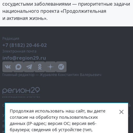
сосудистыми заболеваниями — приоритетные задачи
национального проекта «Продолжительная
и активная жизнь».
Редакция
+7 (8182) 20-46-02
Электронная почта
info@region29.ru
Главный редактор — Журавлёв Константин Валерьевич
Сетевое издание «Информационное агентство Регион 29»,
© 2016–2026
Продолжая использовать наш сайт, вы даете
Учредитель — общество с ограниченной ответственностью «Агентство
согласие на обработку пользовательских
«Правда Севера».
данных (IP-адрес; версия ОС; версия веб-
Выписка из реестра зарегистрированных средств массовой
браузера; сведения об устройстве (тип,
информации:
ЭЛ № ФС 77-74226
от 09.11.2018 выдано Федеральной