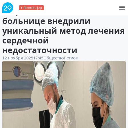
В Архангельской областной
Прямой эфир
больнице внедрили
уникальный метод лечения
сердечной
недостаточности
12 ноября 2025
17:45
Общество
Регион