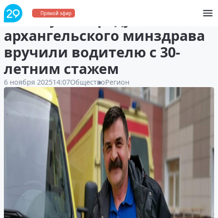
Высокую награду
Прямой эфир
архангельского минздрава
вручили водителю с 30-
летним стажем
6 ноября 2025
14:07
Общество
Регион