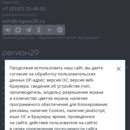
Редакция
+7 (8182) 20-46-02
Электронная почта
info@region29.ru
Главный редактор — Журавлёв Константин Валерьевич
Продолжая использовать наш сайт, вы даете
Сетевое издание «Информационное агентство Регион 29»,
© 2016–2026
согласие на обработку пользовательских
Учредитель — общество с ограниченной ответственностью «Агентство
данных (IP-адрес; версия ОС; версия веб-
«Правда Севера».
браузера; сведения об устройстве (тип,
Выписка из реестра зарегистрированных средств массовой
производитель, модель); разрешение экрана
информации:
ЭЛ № ФС 77-74226
от 09.11.2018 выдано Федеральной
и количество цветов экрана; наличие
службой по надзору в сфере связи, информационных технологий
и массовых коммуникаций (Роскомнадзор).
программного обеспечения для блокирования
рекламы, наличие Cookies, наличие JavaScript;
При полном или частичном использовании любых материалов
язык ОС и Браузера; время, проведенное
гиперссылка на
region29.ru
обязательна. Копирование материалов без
на сайте; действия пользователя на сайте)
разрешения администрации сайта запрещено.
в целях определения посещаемости сайта