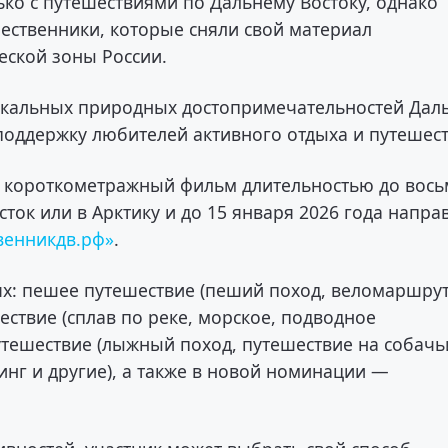
ько с путешествиями по Дальнему Востоку, однако
шественники, которые сняли свой материал
еской зоны России.
икальных природных достопримечательностей Дал
 поддержку любителей активного отдыха и путешес
ь короткометражный фильм длительностью до вос
ток или в Арктику и до 15 января 2026 года напра
венникдв.рф»
.
ях: пешее путешествие (пеший поход, веломаршру
ествие (сплав по реке, морское, подводное
путешествие (лыжный поход, путешествие на собачь
нг и другие), а также в новой номинации —