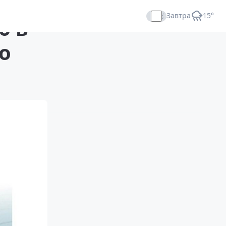
Завтра
+15°
ю в
Прямой эфир
о