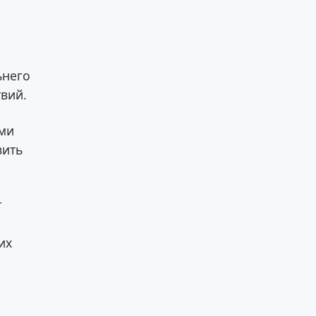
ьнего
твий.
ьми
вить
т
их