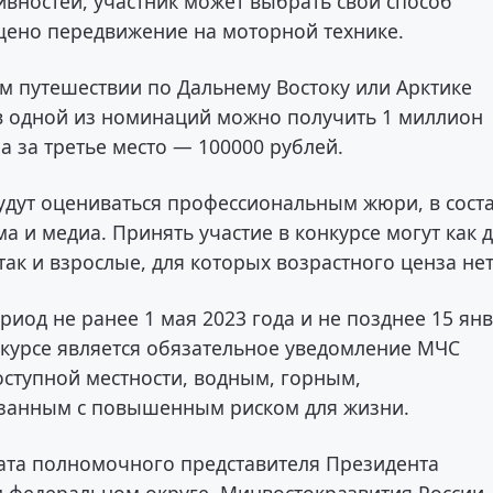
вностей, участник может выбрать свой способ
щено передвижение на моторной технике.
м путешествии по Дальнему Востоку или Арктике
 в одной из номинаций можно получить 1 миллион
 а за третье место — 100000 рублей.
удут оцениваться профессиональным жюри, в сост
а и медиа. Принять участие в конкурсе могут как 
 так и взрослые, для которых возрастного ценза нет
иод не ранее 1 мая 2023 года и не позднее 15 ян
онкурсе является обязательное уведомление МЧС
оступной местности, водным, горным,
язанным с повышенным риском для жизни.
ата полномочного представителя Президента
 федеральном округе, Минвостокразвития России,