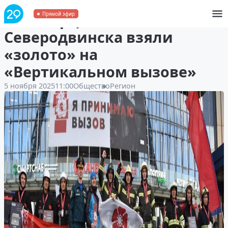
Огнеборцы из
Прямой эфир
Северодвинска взяли
«золото» на
«Вертикальном вызове»
5 ноября 2025
11:00
Общество
Регион