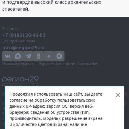
и подтвердив высокий класс архангельских
спасателей.
Редакция
+7 (8182) 20-46-02
Электронная почта
info@region29.ru
Главный редактор — Журавлёв Константин Валерьевич
Сетевое издание «Информационное агентство Регион 29»,
© 2016–2026
Продолжая использовать наш сайт, вы даете
согласие на обработку пользовательских
Учредитель — общество с ограниченной ответственностью «Агентство
данных (IP-адрес; версия ОС; версия веб-
«Правда Севера».
браузера; сведения об устройстве (тип,
Выписка из реестра зарегистрированных средств массовой
производитель, модель); разрешение экрана
информации:
ЭЛ № ФС 77-74226
от 09.11.2018 выдано Федеральной
и количество цветов экрана; наличие
службой по надзору в сфере связи, информационных технологий