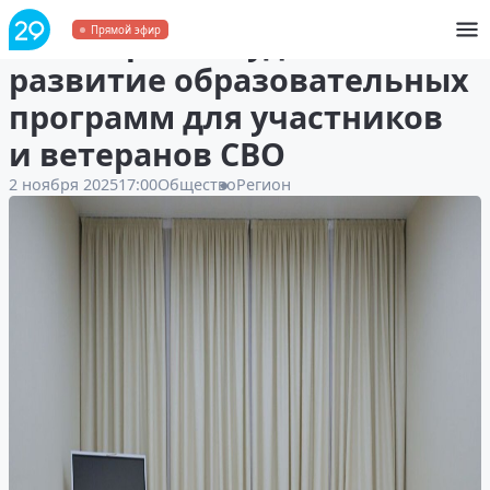
В Поморье обсудили
Прямой эфир
развитие образовательных
программ для участников
и ветеранов СВО
2 ноября 2025
17:00
Общество
Регион