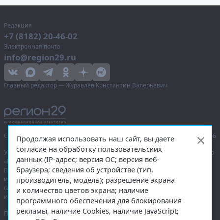
Редакция
+7 (8182) 20-46-02
Электронная почта
info@region29.ru
Главный редактор — Журавлёв Константин Валерьевич
Сетевое издание «Информационное агентство Регион 29»,
© 2016–2026
Продолжая использовать наш сайт, вы даете
согласие на обработку пользовательских
Учредитель — общество с ограниченной ответственностью «Агентство
данных (IP-адрес; версия ОС; версия веб-
«Правда Севера».
браузера; сведения об устройстве (тип,
Выписка из реестра зарегистрированных средств массовой
информации:
ЭЛ № ФС 77-74226
от 09.11.2018 выдано Федеральной
производитель, модель); разрешение экрана
службой по надзору в сфере связи, информационных технологий
и количество цветов экрана; наличие
и массовых коммуникаций (Роскомнадзор).
программного обеспечения для блокирования
рекламы, наличие Cookies, наличие JavaScript;
При полном или частичном использовании любых материалов