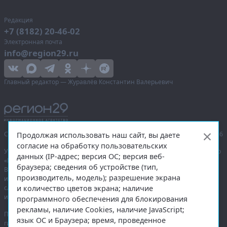
Редакция
+7 (8182) 20-46-02
Электронная почта
info@region29.ru
Главный редактор — Журавлёв Константин Валерьевич
Сетевое издание «Информационное агентство Регион 29»,
© 2016–2026
Продолжая использовать наш сайт, вы даете
согласие на обработку пользовательских
Учредитель — общество с ограниченной ответственностью «Агентство
данных (IP-адрес; версия ОС; версия веб-
«Правда Севера».
браузера; сведения об устройстве (тип,
Выписка из реестра зарегистрированных средств массовой
производитель, модель); разрешение экрана
информации:
ЭЛ № ФС 77-74226
от 09.11.2018 выдано Федеральной
и количество цветов экрана; наличие
службой по надзору в сфере связи, информационных технологий
и массовых коммуникаций (Роскомнадзор).
программного обеспечения для блокирования
рекламы, наличие Cookies, наличие JavaScript;
При полном или частичном использовании любых материалов
язык ОС и Браузера; время, проведенное
гиперссылка на
region29.ru
обязательна. Копирование материалов без