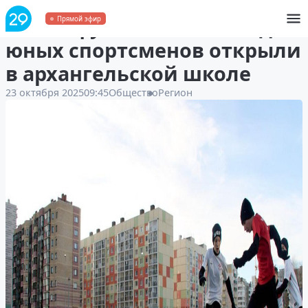
Новое футбольное поле для
Прямой эфир
юных спортсменов открыли
в архангельской школе
23 октября 2025
09:45
Общество
Регион