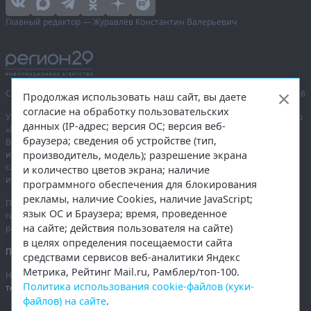
Главный редактор — Журавлёв Константин Валерьевич
Сетевое издание «Информационное агентство Регион 29»,
© 2016–2026
Продолжая использовать наш сайт, вы даете
согласие на обработку пользовательских
Учредитель — общество с ограниченной ответственностью «Агентство
данных (IP-адрес; версия ОС; версия веб-
«Правда Севера».
браузера; сведения об устройстве (тип,
Выписка из реестра зарегистрированных средств массовой
производитель, модель); разрешение экрана
информации:
ЭЛ № ФС 77-74226
от 09.11.2018 выдано Федеральной
службой по надзору в сфере связи, информационных технологий
и количество цветов экрана; наличие
и массовых коммуникаций (Роскомнадзор).
программного обеспечения для блокирования
рекламы, наличие Cookies, наличие JavaScript;
При полном или частичном использовании любых материалов
язык ОС и Браузера; время, проведенное
гиперссылка на
region29.ru
обязательна. Копирование материалов без
на сайте; действия пользователя на сайте)
разрешения администрации сайта запрещено.
в целях определения посещаемости сайта
Правовая информация
.
средствами сервисов веб-аналитики Яндекс
Метрика, Рейтинг Mail.ru, Рамблер/топ-100.
На информационном ресурсе применяются
рекомендательные
Политика использования cookie-файлов (куки-
технологии
.
файлов) на сайте
.