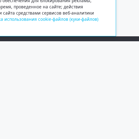
го обеспечения для блокирования рекламы,
 время, проведенное на сайте; действия
и сайта средствами сервисов веб-аналитики
а использования cookie-файлов (куки-файлов)
Сетевое издание «Информационно
Учредитель — общество с ограни
Выписка из реестра зарегистрир
от 09.11.2018 выдано Федеральн
и массовых коммуникаций (Роск
При полном или частичном испо
обязательна. Копирование матер
Правовая информация
.