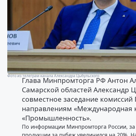
Фото из телеграм-канала Александра Цыбульского
Глава Минпромторга РФ Антон Ал
Самарской областей Александр 
совместное заседание комиссий 
направлениям «Международная к
«Промышленность».
По информации Минпромторга России, за 
продукции за рубеж увеличился на 20%. Н