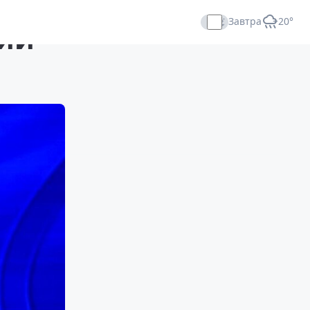
Завтра
+20°
ции
Прямой эфир