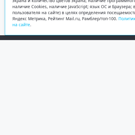
экрана и количество цветов экрана; наличие программно
наличие Cookies, наличие JavaScript; язык ОС и Браузера;
пользователя на сайте) в целях определения посещаемост
Яндекс Метрика, Рейтинг Mail.ru, Рамблер/топ-100.
Политик
на сайте
.
Редакция
Электронная почта
+7 (8182) 20-46-02
info@region29.ru
Главный редактор — Журавлёв Константин Валерьевич