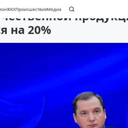
ион
ЖКХ
Происшествия
Медиа
ечественной продук
я на 20%