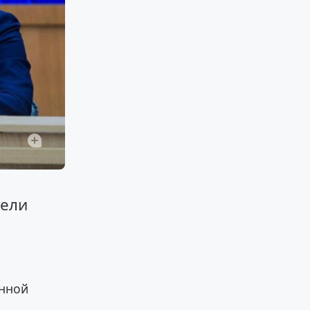
и
вели
енной