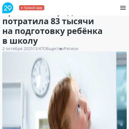
Архангелогородка
Прямой эфир
потратила 83 тысячи
на подготовку ребёнка
в школу
2 октября 2025
13:47
Общество
Регион