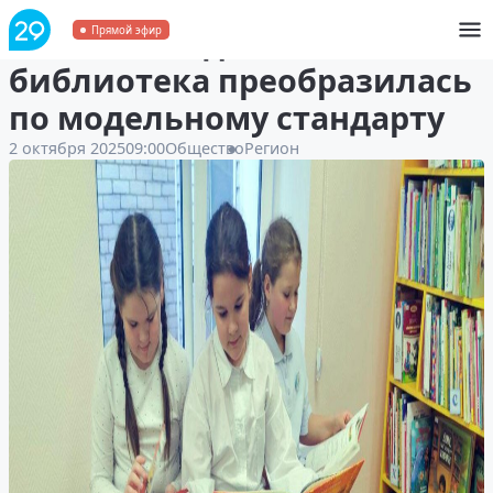
Устьянская детская
Прямой эфир
библиотека преобразилась
по модельному стандарту
2 октября 2025
09:00
Общество
Регион