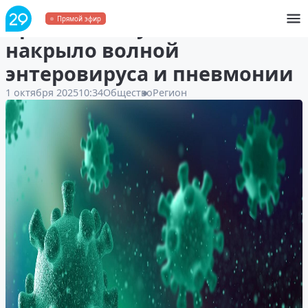
Архангельскую область
Прямой эфир
накрыло волной
энтеровируса и пневмонии
1 октября 2025
10:34
Общество
Регион