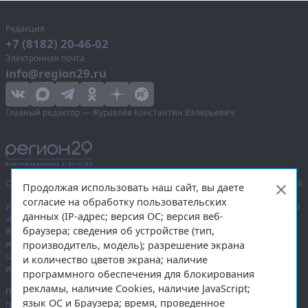
Редакция
+7 (8182) 20-46-02
Электронная почта
info@region29.ru
Главный редактор — Журавлёв Константин Валерьевич
Сетевое издание «Информационное агентство Регион 29»,
© 2016–2026
Продолжая использовать наш сайт, вы даете
согласие на обработку пользовательских
Учредитель — общество с ограниченной ответственностью «Агентство
данных (IP-адрес; версия ОС; версия веб-
«Правда Севера».
браузера; сведения об устройстве (тип,
Выписка из реестра зарегистрированных средств массовой
информации:
ЭЛ № ФС 77-74226
от 09.11.2018 выдано Федеральной
производитель, модель); разрешение экрана
службой по надзору в сфере связи, информационных технологий
и количество цветов экрана; наличие
и массовых коммуникаций (Роскомнадзор).
программного обеспечения для блокирования
рекламы, наличие Cookies, наличие JavaScript;
При полном или частичном использовании любых материалов
язык ОС и Браузера; время, проведенное
гиперссылка на
region29.ru
обязательна. Копирование материалов без