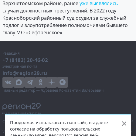
Верхнетоемском районе, ранее
уже выявлялись
случаи должностных преступлений. В 2022 году
Красноборский районный суд осудил за служебный
подлог и злоупотребление полномочиями бывшего
главу МО «Сефтренское».
Редакция
+7 (8182) 20-46-02
Электронная почта
info@region29.ru
Главный редактор — Журавлёв Константин Валерьевич
Сетевое издание «Информационное агентство Регион 29»,
© 2016–2026
Продолжая использовать наш сайт, вы даете
согласие на обработку пользовательских
Учредитель — общество с ограниченной ответственностью «Агентство
данных (IP-адрес; версия ОС; версия веб-