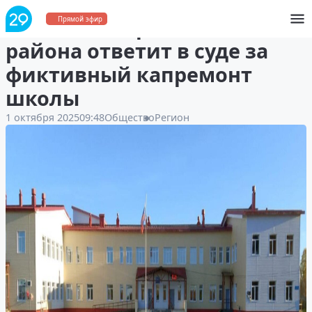
Экс-глава Верхнетоемского
Прямой эфир
района ответит в суде за
фиктивный капремонт
школы
1 октября 2025
09:48
Общество
Регион