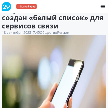
В Архангельской области
Прямой эфир
создан «белый список» для
сервисов связи
18 сентября 2025
17:45
Общество
Регион