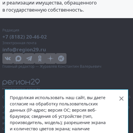
и реализации имущества, обращенного
в государственную собственность.
Редакция
+7 (8182) 20-46-02
Электронная почта
info@region29.ru
Главный редактор — Журавлёв Константин Валерьевич
Сетевое издание «Информационное агентство Регион 29»,
© 2016–2026
Продолжая использовать наш сайт, вы даете
согласие на обработку пользовательских
Учредитель — общество с ограниченной ответственностью «Агентство
данных (IP-адрес; версия ОС; версия веб-
«Правда Севера».
браузера; сведения об устройстве (тип,
Выписка из реестра зарегистрированных средств массовой
производитель, модель); разрешение экрана
информации:
ЭЛ № ФС 77-74226
от 09.11.2018 выдано Федеральной
и количество цветов экрана; наличие
службой по надзору в сфере связи, информационных технологий