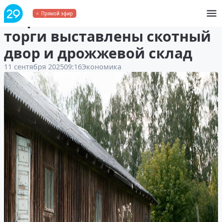
В Архангельской области на
Прямой эфир
торги выставлены скотный
двор и дрожжевой склад
11 сентября 2025
09:16
Экономика