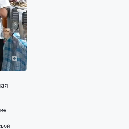
ная
гие
евой