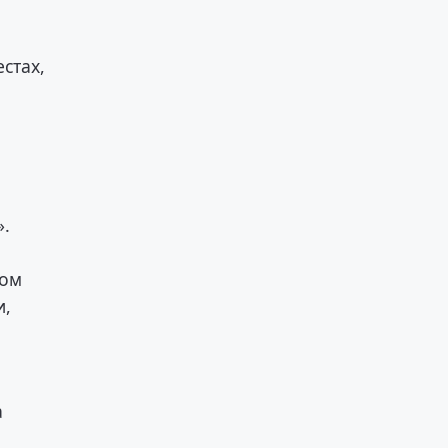
стах,
».
лом
и,
а