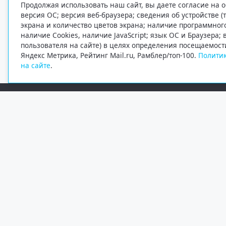
Продолжая использовать наш сайт, вы даете согласие на о
версия ОС; версия веб-браузера; сведения об устройстве (
экрана и количество цветов экрана; наличие программно
наличие Cookies, наличие JavaScript; язык ОС и Браузера;
пользователя на сайте) в целях определения посещаемост
Яндекс Метрика, Рейтинг Mail.ru, Рамблер/топ-100.
Политик
на сайте
.
Редакция
Электронная почта
+7 (8182) 20-46-02
info@region29.ru
Главный редактор — Журавлёв Константин Валерьевич