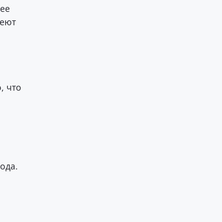
лее
меют
, что
ода.