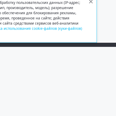
бработку пользовательских данных (IP-адрес;
тип, производитель, модель); разрешение
го обеспечения для блокирования рекламы,
 время, проведенное на сайте; действия
и сайта средствами сервисов веб-аналитики
а использования cookie-файлов (куки-файлов)
Сетевое издание «Информационно
Учредитель — общество с ограни
Выписка из реестра зарегистрир
от 09.11.2018 выдано Федеральн
и массовых коммуникаций (Роск
При полном или частичном испо
обязательна. Копирование матер