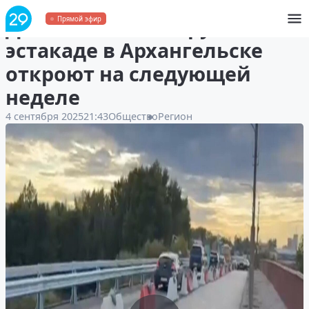
Движение по «окружной»
Прямой эфир
эстакаде в Архангельске
откроют на следующей
неделе
4 сентября 2025
21:43
Общество
Регион