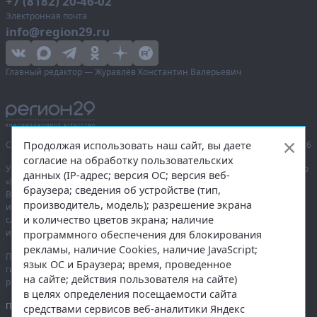
+7 (8182) 20-46-02
Электронная почта
info@region29.ru
Главный редактор — Журавлёв Константин Валерьевич
Продолжая использовать наш сайт, вы даете
Сетевое издание «Информационное агентство Регион 29»,
© 2016–2026
согласие на обработку пользовательских
Учредитель — общество с ограниченной ответственностью «Агентство
данных (IP-адрес; версия ОС; версия веб-
«Правда Севера».
браузера; сведения об устройстве (тип,
Выписка из реестра зарегистрированных средств массовой
производитель, модель); разрешение экрана
информации:
ЭЛ № ФС 77-74226
от 09.11.2018 выдано Федеральной
и количество цветов экрана; наличие
службой по надзору в сфере связи, информационных технологий
и массовых коммуникаций (Роскомнадзор).
программного обеспечения для блокирования
рекламы, наличие Cookies, наличие JavaScript;
При полном или частичном использовании любых материалов
язык ОС и Браузера; время, проведенное
гиперссылка на
region29.ru
обязательна. Копирование материалов без
на сайте; действия пользователя на сайте)
разрешения администрации сайта запрещено.
в целях определения посещаемости сайта
Правовая информация
.
средствами сервисов веб-аналитики Яндекс