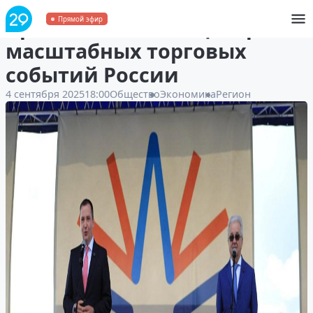
Архангельск стал центром
Прямой эфир
масштабных торговых
событий России
4 сентября 2025
18:00
Общество
Экономика
Регион