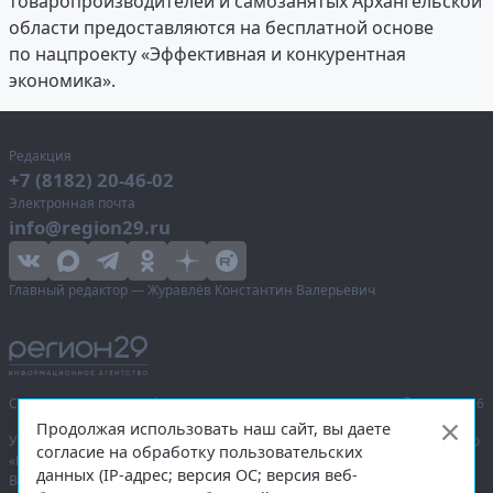
товаропроизводителей и самозанятых Архангельской
области предоставляются на бесплатной основе
по нацпроекту «Эффективная и конкурентная
экономика».
Редакция
+7 (8182) 20-46-02
Электронная почта
info@region29.ru
Главный редактор — Журавлёв Константин Валерьевич
Сетевое издание «Информационное агентство Регион 29»,
© 2016–2026
Продолжая использовать наш сайт, вы даете
Учредитель — общество с ограниченной ответственностью «Агентство
согласие на обработку пользовательских
«Правда Севера».
данных (IP-адрес; версия ОС; версия веб-
Выписка из реестра зарегистрированных средств массовой