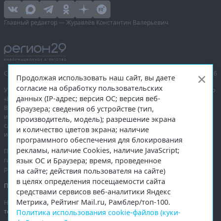
Главный редактор — Журавлёв Константин Валерьевич
Сетевое издание «Информационное агентство Регион 29»,
© 2016–2026
Продолжая использовать наш сайт, вы даете
согласие на обработку пользовательских
Учредитель — общество с ограниченной ответственностью «Агентство
данных (IP-адрес; версия ОС; версия веб-
«Правда Севера».
Выписка из реестра зарегистрированных средств массовой
браузера; сведения об устройстве (тип,
информации:
ЭЛ № ФС 77-74226
от 09.11.2018 выдано Федеральной
производитель, модель); разрешение экрана
службой по надзору в сфере связи, информационных технологий
и количество цветов экрана; наличие
и массовых коммуникаций (Роскомнадзор).
программного обеспечения для блокирования
рекламы, наличие Cookies, наличие JavaScript;
При полном или частичном использовании любых материалов
язык ОС и Браузера; время, проведенное
гиперссылка на
region29.ru
обязательна. Копирование материалов без
разрешения администрации сайта запрещено.
на сайте; действия пользователя на сайте)
в целях определения посещаемости сайта
Правовая информация
.
средствами сервисов веб-аналитики Яндекс
Метрика, Рейтинг Mail.ru, Рамблер/топ-100.
На информационном ресурсе применяются
рекомендательные
технологии
.
Политика использования cookie-файлов (куки-