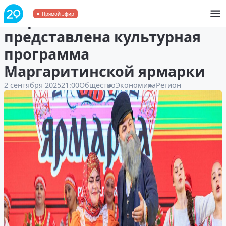
В Архангельске
Прямой эфир
представлена культурная
программа
Маргаритинской ярмарки
2 сентября 2025
21:00
Общество
Экономика
Регион