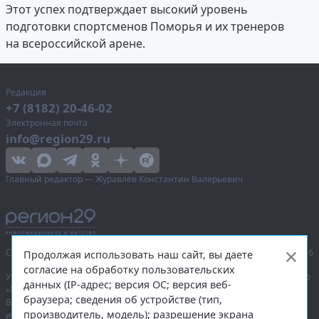
Этот успех подтверждает высокий уровень
подготовки спортсменов Поморья и их тренеров
на всероссийской арене.
Редакция
+7 (8182) 20-46-02
Электронная почта
info@region29.ru
Главный редактор — Журавлёв Константин Валерьевич
Сетевое издание «Информационное агентство Регион 29»,
© 2016–2026
Продолжая использовать наш сайт, вы даете
согласие на обработку пользовательских
Учредитель — общество с ограниченной ответственностью «Агентство
данных (IP-адрес; версия ОС; версия веб-
«Правда Севера».
браузера; сведения об устройстве (тип,
Выписка из реестра зарегистрированных средств массовой
производитель, модель); разрешение экрана
информации:
ЭЛ № ФС 77-74226
от 09.11.2018 выдано Федеральной