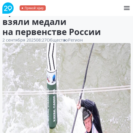
Архангельские слаломисты
Прямой эфир
взяли медали
на первенстве России
2 сентября 2025
08:27
Общество
Регион