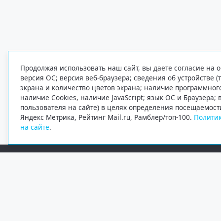
Продолжая использовать наш сайт, вы даете согласие на о
версия ОС; версия веб-браузера; сведения об устройстве (
экрана и количество цветов экрана; наличие программно
наличие Cookies, наличие JavaScript; язык ОС и Браузера;
пользователя на сайте) в целях определения посещаемост
Яндекс Метрика, Рейтинг Mail.ru, Рамблер/топ-100.
Политик
на сайте
.
Редакция
Электронная почта
+7 (8182) 20-46-02
info@region29.ru
Главный редактор — Журавлёв Константин Валерьевич