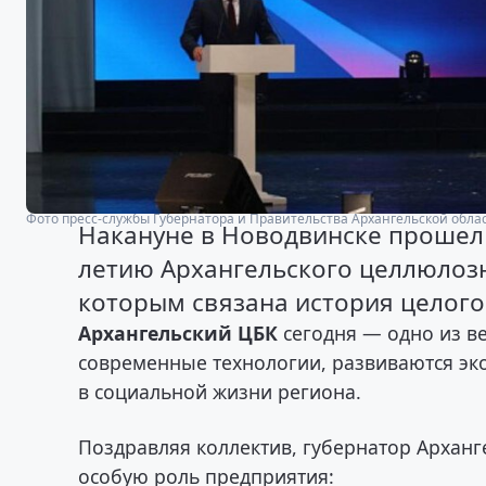
Фото пресс-службы Губернатора и Правительства Архангельской обла
Накануне в Новодвинске прошел
летию Архангельского целлюлозн
которым связана история целого 
Архангельский ЦБК
сегодня — одно из в
современные технологии, развиваются эко
в социальной жизни региона.
Поздравляя коллектив, губернатор Арханг
особую роль предприятия: