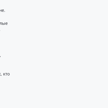
не.
елые
ь
,
, кто