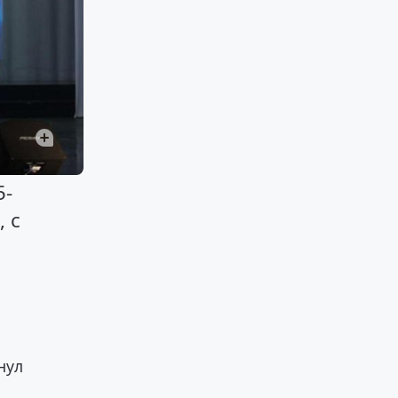
5-
 с
нул