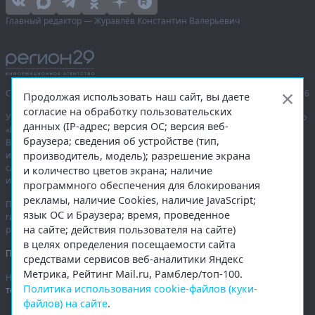
Главный редактор — Журавлёв Константин Валерьевич
Сетевое издание «Информационное агентство Регион 29»,
© 2016–2026
Продолжая использовать наш сайт, вы даете
согласие на обработку пользовательских
Учредитель — общество с ограниченной ответственностью «Агентство
данных (IP-адрес; версия ОС; версия веб-
«Правда Севера».
браузера; сведения об устройстве (тип,
Выписка из реестра зарегистрированных средств массовой
производитель, модель); разрешение экрана
информации:
ЭЛ № ФС 77-74226
от 09.11.2018 выдано Федеральной
службой по надзору в сфере связи, информационных технологий
и количество цветов экрана; наличие
и массовых коммуникаций (Роскомнадзор).
программного обеспечения для блокирования
рекламы, наличие Cookies, наличие JavaScript;
При полном или частичном использовании любых материалов
язык ОС и Браузера; время, проведенное
гиперссылка на
region29.ru
обязательна. Копирование материалов без
на сайте; действия пользователя на сайте)
разрешения администрации сайта запрещено.
в целях определения посещаемости сайта
Правовая информация
.
средствами сервисов веб-аналитики Яндекс
Метрика, Рейтинг Mail.ru, Рамблер/топ-100.
На информационном ресурсе применяются
рекомендательные
Политика использования cookie-файлов (куки-
технологии
.
файлов) на сайте
.