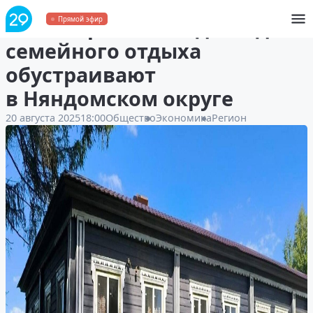
«Гостеприимный дом» для
Прямой эфир
семейного отдыха
обустраивают
в Няндомском округе
20 августа 2025
18:00
Общество
Экономика
Регион