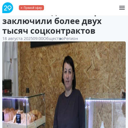
С начала года в Поморье
Прямой эфир
заключили более двух
тысяч соцконтрактов
18 августа 2025
09:00
Общество
Регион