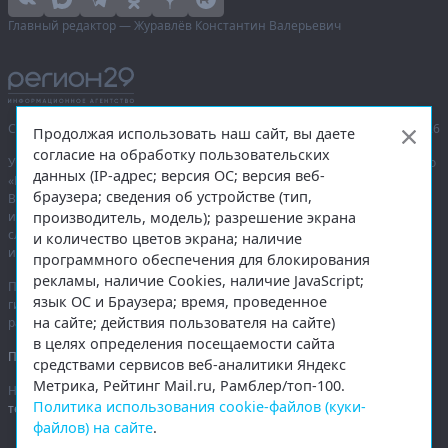
Главный редактор — Журавлёв Константин Валерьевич
Сетевое издание «Информационное агентство Регион 29»,
© 2016–2026
Продолжая использовать наш сайт, вы даете
согласие на обработку пользовательских
Учредитель — общество с ограниченной ответственностью «Агентство
данных (IP-адрес; версия ОС; версия веб-
«Правда Севера».
браузера; сведения об устройстве (тип,
Выписка из реестра зарегистрированных средств массовой
производитель, модель); разрешение экрана
информации:
ЭЛ № ФС 77-74226
от 09.11.2018 выдано Федеральной
службой по надзору в сфере связи, информационных технологий
и количество цветов экрана; наличие
и массовых коммуникаций (Роскомнадзор).
программного обеспечения для блокирования
рекламы, наличие Cookies, наличие JavaScript;
При полном или частичном использовании любых материалов
язык ОС и Браузера; время, проведенное
гиперссылка на
region29.ru
обязательна. Копирование материалов без
на сайте; действия пользователя на сайте)
разрешения администрации сайта запрещено.
в целях определения посещаемости сайта
Правовая информация
.
средствами сервисов веб-аналитики Яндекс
Метрика, Рейтинг Mail.ru, Рамблер/топ-100.
На информационном ресурсе применяются
рекомендательные
Политика использования cookie-файлов (куки-
технологии
.
файлов) на сайте
.