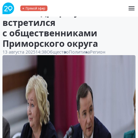
Александр Цыбульский
Прямой эфир
встретился
с общественниками
Приморского округа
13 августа 2025
14:38
Общество
Политика
Регион