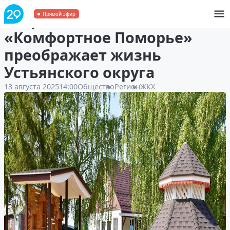
Сохраняя святые места:
Прямой эфир
«Комфортное Поморье»
преображает жизнь
Устьянского округа
13 августа 2025
14:00
Общество
Регион
ЖКХ