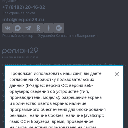
Редакция
+7 (8182) 20-46-02
Электронная почта
info@region29.ru
Главный редактор — Журавлёв Константин Валерьевич
Сетевое издание «Информационное агентство Регион 29»,
© 2016–2026
Продолжая использовать наш сайт, вы даете
Учредитель — общество с ограниченной ответственностью «Агентство
согласие на обработку пользовательских
«Правда Севера».
Выписка из реестра зарегистрированных средств массовой
данных (IP-адрес; версия ОС; версия веб-
информации:
ЭЛ № ФС 77-74226
от 09.11.2018 выдано Федеральной
браузера; сведения об устройстве (тип,
службой по надзору в сфере связи, информационных технологий
производитель, модель); разрешение экрана
и массовых коммуникаций (Роскомнадзор).
и количество цветов экрана; наличие
программного обеспечения для блокирования
При полном или частичном использовании любых материалов
рекламы, наличие Cookies, наличие JavaScript;
гиперссылка на
region29.ru
обязательна. Копирование материалов без
разрешения администрации сайта запрещено.
язык ОС и Браузера; время, проведенное
на сайте; действия пользователя на сайте)