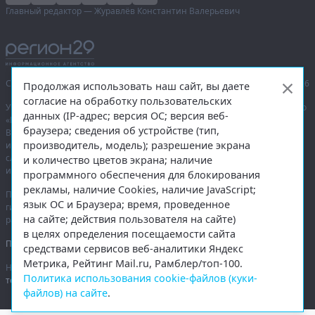
Главный редактор — Журавлёв Константин Валерьевич
Сетевое издание «Информационное агентство Регион 29»,
© 2016–2026
Продолжая использовать наш сайт, вы даете
согласие на обработку пользовательских
Учредитель — общество с ограниченной ответственностью «Агентство
данных (IP-адрес; версия ОС; версия веб-
«Правда Севера».
браузера; сведения об устройстве (тип,
Выписка из реестра зарегистрированных средств массовой
производитель, модель); разрешение экрана
информации:
ЭЛ № ФС 77-74226
от 09.11.2018 выдано Федеральной
службой по надзору в сфере связи, информационных технологий
и количество цветов экрана; наличие
и массовых коммуникаций (Роскомнадзор).
программного обеспечения для блокирования
рекламы, наличие Cookies, наличие JavaScript;
При полном или частичном использовании любых материалов
язык ОС и Браузера; время, проведенное
гиперссылка на
region29.ru
обязательна. Копирование материалов без
на сайте; действия пользователя на сайте)
разрешения администрации сайта запрещено.
в целях определения посещаемости сайта
Правовая информация
.
средствами сервисов веб-аналитики Яндекс
Метрика, Рейтинг Mail.ru, Рамблер/топ-100.
На информационном ресурсе применяются
рекомендательные
Политика использования cookie-файлов (куки-
технологии
.
файлов) на сайте
.