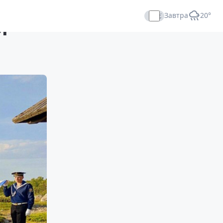
Завтра
+20°
й
Прямой эфир