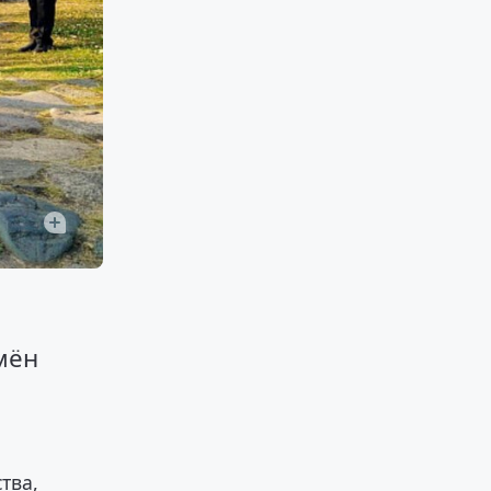
мён
тва,