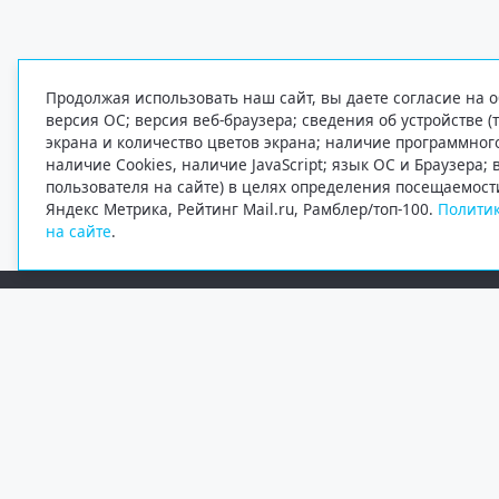
Продолжая использовать наш сайт, вы даете согласие на о
версия ОС; версия веб-браузера; сведения об устройстве (
экрана и количество цветов экрана; наличие программно
наличие Cookies, наличие JavaScript; язык ОС и Браузера;
пользователя на сайте) в целях определения посещаемост
Яндекс Метрика, Рейтинг Mail.ru, Рамблер/топ-100.
Политик
на сайте
.
Редакция
Электронная почта
+7 (8182) 20-46-02
info@region29.ru
Главный редактор — Журавлёв Константин Валерьевич