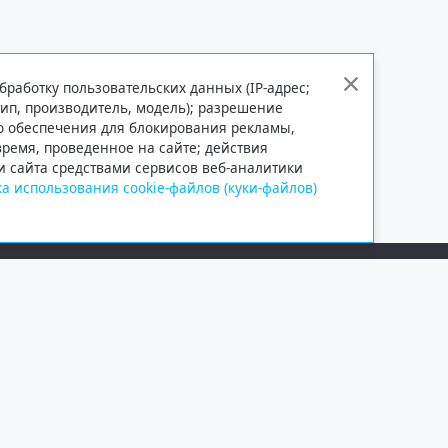
бработку пользовательских данных (IP-адрес;
тип, производитель, модель); разрешение
го обеспечения для блокирования рекламы,
 время, проведенное на сайте; действия
и сайта средствами сервисов веб-аналитики
а использования cookie-файлов (куки-файлов)
Сетевое издание «Информационно
Учредитель — общество с ограни
Выписка из реестра зарегистрир
от 09.11.2018 выдано Федеральн