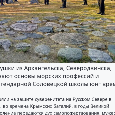
ушки из Архангельска, Северодвинска,
вают основы морских профессий и
егендарной Соловецкой школы юнг вре
стояли на защите суверенитета на Русском Севере в
, во времена Крымских баталий, в годы Великой
коление передаются дух самопожертвования, мужес