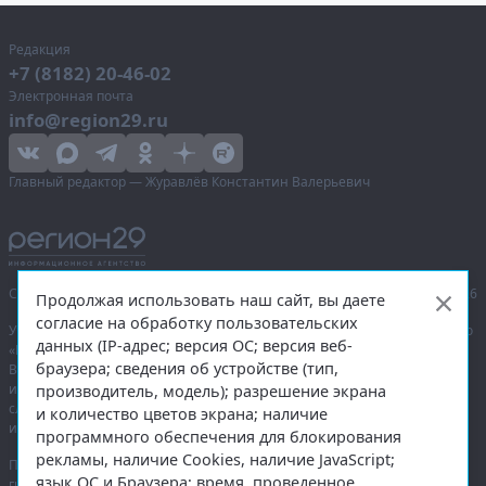
Редакция
+7 (8182) 20-46-02
Электронная почта
info@region29.ru
Главный редактор — Журавлёв Константин Валерьевич
Сетевое издание «Информационное агентство Регион 29»,
© 2016–2026
Продолжая использовать наш сайт, вы даете
согласие на обработку пользовательских
Учредитель — общество с ограниченной ответственностью «Агентство
данных (IP-адрес; версия ОС; версия веб-
«Правда Севера».
браузера; сведения об устройстве (тип,
Выписка из реестра зарегистрированных средств массовой
информации:
ЭЛ № ФС 77-74226
от 09.11.2018 выдано Федеральной
производитель, модель); разрешение экрана
службой по надзору в сфере связи, информационных технологий
и количество цветов экрана; наличие
и массовых коммуникаций (Роскомнадзор).
программного обеспечения для блокирования
рекламы, наличие Cookies, наличие JavaScript;
При полном или частичном использовании любых материалов
язык ОС и Браузера; время, проведенное
гиперссылка на
region29.ru
обязательна. Копирование материалов без