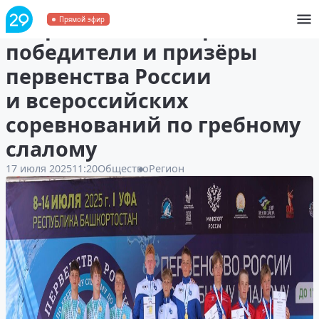
Спортсмены Поморья —
Прямой эфир
победители и призёры
первенства России
и всероссийских
соревнований по гребному
слалому
17 июля 2025
11:20
Общество
Регион