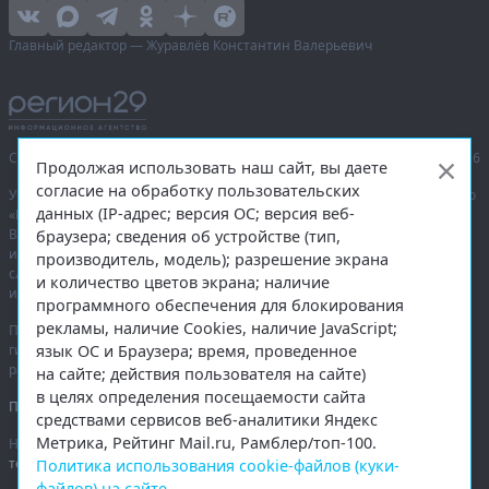
Главный редактор — Журавлёв Константин Валерьевич
Сетевое издание «Информационное агентство Регион 29»,
© 2016–2026
Продолжая использовать наш сайт, вы даете
согласие на обработку пользовательских
Учредитель — общество с ограниченной ответственностью «Агентство
данных (IP-адрес; версия ОС; версия веб-
«Правда Севера».
Выписка из реестра зарегистрированных средств массовой
браузера; сведения об устройстве (тип,
информации:
ЭЛ № ФС 77-74226
от 09.11.2018 выдано Федеральной
производитель, модель); разрешение экрана
службой по надзору в сфере связи, информационных технологий
и количество цветов экрана; наличие
и массовых коммуникаций (Роскомнадзор).
программного обеспечения для блокирования
рекламы, наличие Cookies, наличие JavaScript;
При полном или частичном использовании любых материалов
язык ОС и Браузера; время, проведенное
гиперссылка на
region29.ru
обязательна. Копирование материалов без
разрешения администрации сайта запрещено.
на сайте; действия пользователя на сайте)
в целях определения посещаемости сайта
Правовая информация
.
средствами сервисов веб-аналитики Яндекс
Метрика, Рейтинг Mail.ru, Рамблер/топ-100.
На информационном ресурсе применяются
рекомендательные
технологии
.
Политика использования cookie-файлов (куки-
файлов) на сайте
.