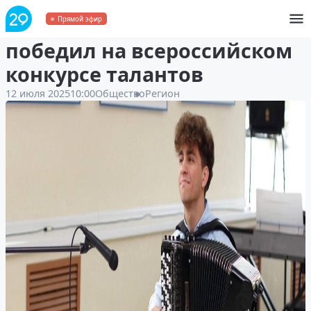
Школьник из Котласа
Прямой эфир
победил на всероссийском
конкурсе талантов
12 июля 2025
10:00
Общество
Регион