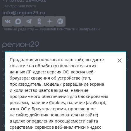
Электронная почта
info@region29.ru
Главный редактор — Журавлёв Константин Валерьевич
Продолжая использовать наш сайт, вы даете
Сетевое издание «Информационное агентство Регион 29»,
© 2016–2026
согласие на обработку пользовательских
Учредитель — общество с ограниченной ответственностью «Агентство
данных (IP-адрес; версия ОС; версия веб-
«Правда Севера».
браузера; сведения об устройстве (тип,
Выписка из реестра зарегистрированных средств массовой
производитель, модель); разрешение экрана
информации:
ЭЛ № ФС 77-74226
от 09.11.2018 выдано Федеральной
и количество цветов экрана; наличие
службой по надзору в сфере связи, информационных технологий
и массовых коммуникаций (Роскомнадзор).
программного обеспечения для блокирования
рекламы, наличие Cookies, наличие JavaScript;
При полном или частичном использовании любых материалов
язык ОС и Браузера; время, проведенное
гиперссылка на
region29.ru
обязательна. Копирование материалов без
на сайте; действия пользователя на сайте)
разрешения администрации сайта запрещено.
в целях определения посещаемости сайта
Правовая информация
.
средствами сервисов веб-аналитики Яндекс