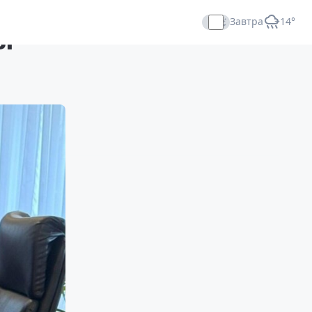
Завтра
+14°
ы
Прямой эфир