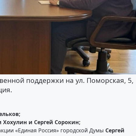
енной поддержки на ул. Поморская, 5,
ция.
ельков;
 Хохулин и Сергей Сорокин;
ракции «Единая Россия» городской Думы
Сергей