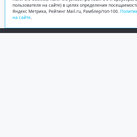
пользователя на сайте) в целях определения посещаемост
Яндекс Метрика, Рейтинг Mail.ru, Рамблер/топ-100.
Политик
на сайте
.
Редакция
Электронная почта
+7 (8182) 20-46-02
info@region29.ru
Главный редактор — Журавлёв Константин Валерьевич