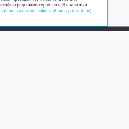
и сайта средствами сервисов веб-аналитики
а использования cookie-файлов (куки-файлов)
Сетевое издание «Информационно
Учредитель — общество с ограни
Выписка из реестра зарегистрир
от 09.11.2018 выдано Федеральн
и массовых коммуникаций (Роск
При полном или частичном испо
обязательна. Копирование матер
Правовая информация
.
На информационном ресурсе пр