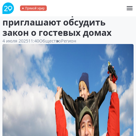
Жителей Поморья
Прямой эфир
приглашают обсудить
закон о гостевых домах
4 июля 2025
11:40
Общество
Регион