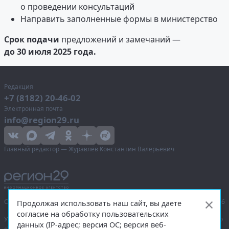
о проведении консультаций
Направить заполненные формы в министерство
Срок подачи
предложений и замечаний —
до 30 июля 2025 года.
Редакция
+7 (8182) 20-46-02
Электронная почта
info@region29.ru
Главный редактор — Журавлёв Константин Валерьевич
Сетевое издание «Информационное агентство Регион 29»,
© 2016–2026
Продолжая использовать наш сайт, вы даете
согласие на обработку пользовательских
Учредитель — общество с ограниченной ответственностью «Агентство
данных (IP-адрес; версия ОС; версия веб-
«Правда Севера».