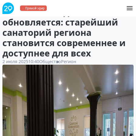
«Сольвычегодск»
Прямой эфир
обновляется: старейший
санаторий региона
становится современнее и
доступнее для всех
2 июля 2025
10:40
Общество
Регион