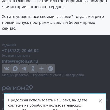
дела, а главное — встретила гостеприимных поморов,
чьи истории согревают сердце.
Хотите увидеть всё своими глазами? Тогда смотрите
новый выпуск программы «Белый берег» прямо
сейчас.
Редакция
+7 (8182) 20-46-02
Электронная почта
info@region29.ru
Главный редактор — Журавлёв Константин Валерьевич
Продолжая использовать наш сайт, вы даете
Сетевое издание «Информационное агентство Регион 29»,
© 2016–2026
согласие на обработку пользовательских
Учредитель — общество с ограниченной ответственностью «Агентство