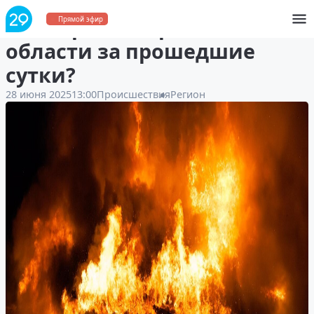
Что горело в Архангельской
Прямой эфир
области за прошедшие
сутки?
28 июня 2025
13:00
Происшествия
Регион