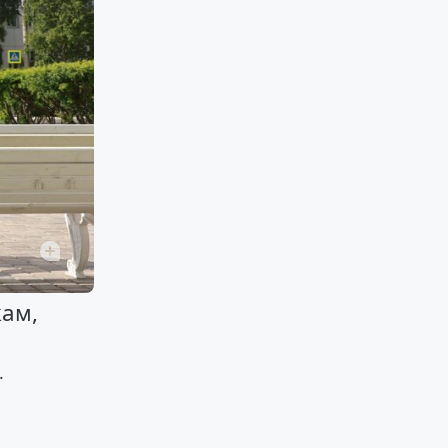
кам,
.