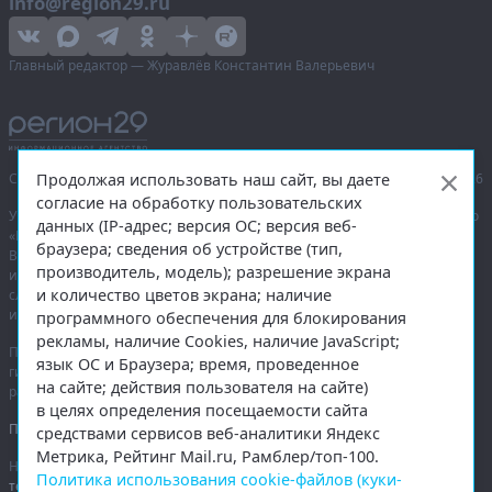
info@region29.ru
Главный редактор — Журавлёв Константин Валерьевич
Продолжая использовать наш сайт, вы даете
Сетевое издание «Информационное агентство Регион 29»,
© 2016–2026
согласие на обработку пользовательских
Учредитель — общество с ограниченной ответственностью «Агентство
данных (IP-адрес; версия ОС; версия веб-
«Правда Севера».
браузера; сведения об устройстве (тип,
Выписка из реестра зарегистрированных средств массовой
производитель, модель); разрешение экрана
информации:
ЭЛ № ФС 77-74226
от 09.11.2018 выдано Федеральной
и количество цветов экрана; наличие
службой по надзору в сфере связи, информационных технологий
и массовых коммуникаций (Роскомнадзор).
программного обеспечения для блокирования
рекламы, наличие Cookies, наличие JavaScript;
При полном или частичном использовании любых материалов
язык ОС и Браузера; время, проведенное
гиперссылка на
region29.ru
обязательна. Копирование материалов без
на сайте; действия пользователя на сайте)
разрешения администрации сайта запрещено.
в целях определения посещаемости сайта
Правовая информация
.
средствами сервисов веб-аналитики Яндекс
Метрика, Рейтинг Mail.ru, Рамблер/топ-100.
На информационном ресурсе применяются
рекомендательные
Политика использования cookie-файлов (куки-
технологии
.