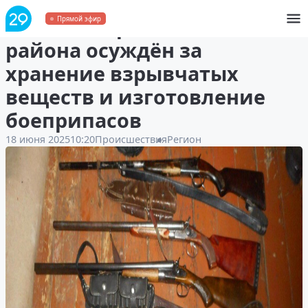
Житель Верхнетоемского
Прямой эфир
района осуждён за
хранение взрывчатых
веществ и изготовление
боеприпасов
18 июня 2025
10:20
Происшествия
Регион