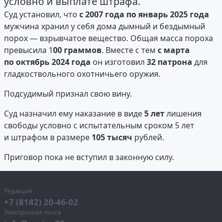
условно и выплате штрафа.
Суд установил, что
с 2007 года по январь 2025 года
мужчина хранил у себя дома дымный и бездымный
порох — взрывчатое вещество. Общая масса пороха
превысила 1
00 граммов
. Вместе с тем
с марта
по октябрь 2024 года
он изготовил
32 патрона
для
гладкоствольного охотничьего оружия.
Подсудимый признал свою вину.
Суд назначил ему наказание в виде
5 лет
лишения
свободы условно с испытательным сроком 5 лет
и штрафом в размере
105 тысяч
рублей.
Приговор пока не вступил в законную силу.
Редакция
+7 (8182) 20-46-02
Электронная почта